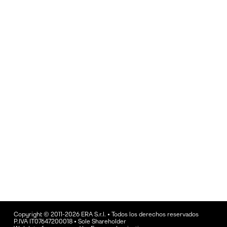
Copyright © 2011-2026 ERA S.r.l. • Todos los derechos reservados
P.IVA IT07647200018 • Sole Shareholder