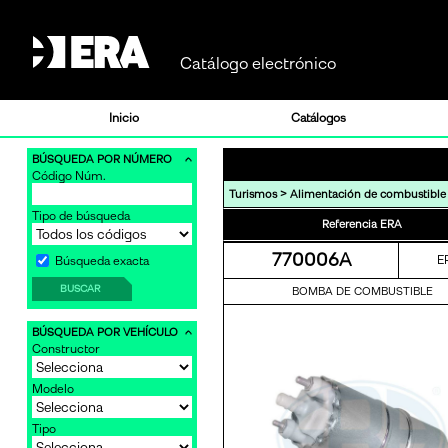
Catálogo electrónico
Inicio
Catálogos
BÚSQUEDA POR NÚMERO
Código Núm.
>
Turismos
Alimentación de combustible
Tipo de búsqueda
Referencia ERA
770006A
E
Búsqueda exacta
BUSCAR
BOMBA DE COMBUSTIBLE
BÚSQUEDA POR VEHÍCULO
Constructor
Modelo
Tipo