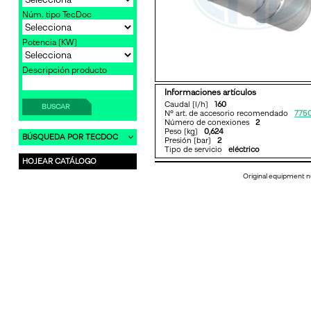
Núm. tipo TecDoc
Potencia [KW]
Descripción producto
Informaciones artículos
Caudal [l/h]
160
BUSCAR
Nº art. de accesorio recomendado
775
Número de conexiones
2
Peso [kg]
0,624
BÚSQUEDA POR TECDOC
Presión [bar]
2
Tipo de servicio
eléctrico
HOJEAR CATÁLOGO
Original equipment n