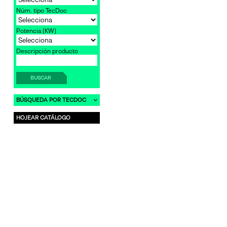
Núm. tipo TecDoc
Potencia [KW]
Descripción producto
BUSCAR
BÚSQUEDA POR TECDOC
HOJEAR CATÁLOGO