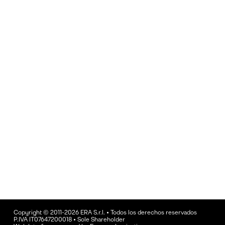
Copyright © 2011-2026 ERA S.r.l. • Todos los derechos reservados
P.IVA IT07647200018 • Sole Shareholder