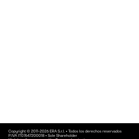
Copyright © 2011-2026 ERA S.r.l. • Todos los derechos reservados
P.IVA IT07647200018 • Sole Shareholder