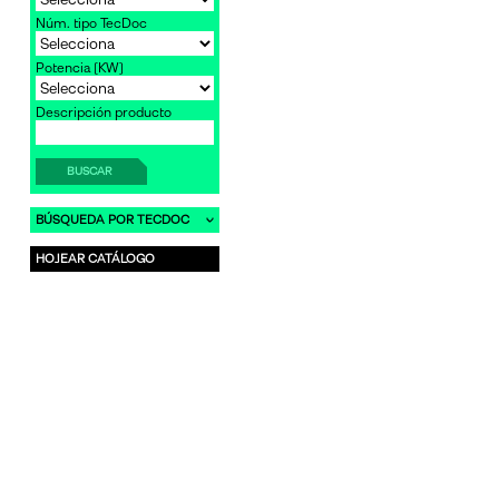
Núm. tipo TecDoc
Potencia [KW]
Descripción producto
BUSCAR
BÚSQUEDA POR TECDOC
HOJEAR CATÁLOGO