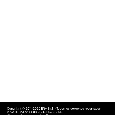
Copyright © 2011-2026 ERA S.r.l. • Todos los derechos reservados
P.IVA IT07647200018 • Sole Shareholder