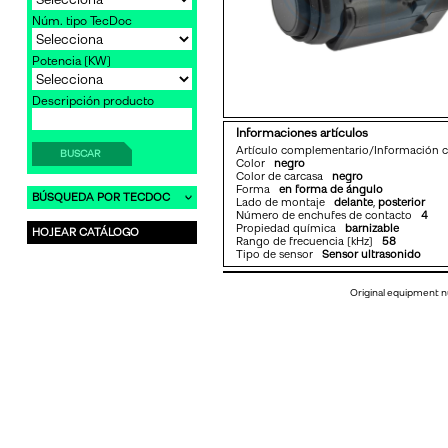
Núm. tipo TecDoc
Potencia [KW]
Descripción producto
Informaciones artículos
Artículo complementario/Información
BUSCAR
Color
negro
Color de carcasa
negro
Forma
en forma de ángulo
BÚSQUEDA POR TECDOC
Lado de montaje
delante
,
posterior
Número de enchufes de contacto
4
Propiedad química
barnizable
HOJEAR CATÁLOGO
Rango de frecuencia [kHz]
58
Tipo de sensor
Sensor ultrasonido
Original equipment n