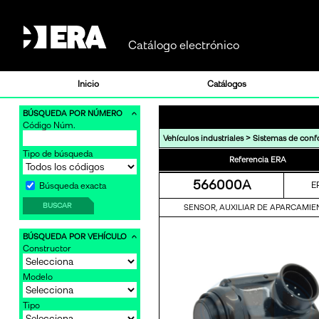
Catálogo electrónico
Inicio
Catálogos
BÚSQUEDA POR NÚMERO
Código Núm.
>
Vehículos industriales
Sistemas de conf
Tipo de búsqueda
Referencia ERA
566000A
E
Búsqueda exacta
BUSCAR
SENSOR, AUXILIAR DE APARCAMIE
BÚSQUEDA POR VEHÍCULO
Constructor
Modelo
Tipo