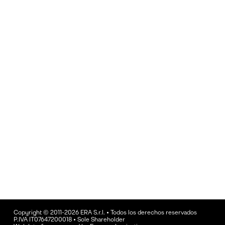
Copyright © 2011-2026 ERA S.r.l. • Todos los derechos reservados
P.IVA IT07647200018 • Sole Shareholder