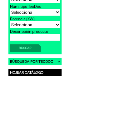
Núm. tipo TecDoc
Potencia [KW]
Descripción producto
BUSCAR
BÚSQUEDA POR TECDOC
HOJEAR CATÁLOGO