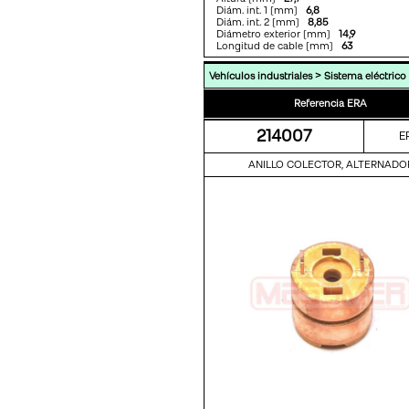
Diám. int. 1 [mm]
6,8
Diám. int. 2 [mm]
8,85
Diámetro exterior [mm]
14,9
Longitud de cable [mm]
63
>
Vehículos industriales
Sistema eléctrico
Referencia ERA
214007
E
ANILLO COLECTOR, ALTERNADO