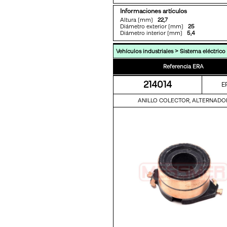
Informaciones artículos
Altura [mm]
22,7
Diámetro exterior [mm]
25
Diámetro interior [mm]
5,4
>
Vehículos industriales
Sistema eléctrico
Referencia ERA
214014
E
ANILLO COLECTOR, ALTERNADO