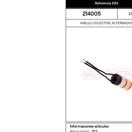
Referencia ERA
214005
E
ANILLO COLECTOR, ALTERNADO
Informaciones artículos
Altura [mm]
27,7