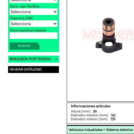
Núm. tipo TecDoc
Potencia [KW]
Descripción producto
BUSCAR
BÚSQUEDA POR TECDOC
HOJEAR CATÁLOGO
Informaciones artículos
Altura [mm]
26
Diámetro exterior [mm]
16,1
Diámetro interior [mm]
7,15
>
Vehículos industriales
Sistema eléctrico