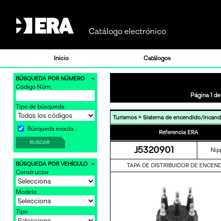
Catálogo electrónico
Inicio
Catálogos
BÚSQUEDA POR NÚMERO
Código Núm.
Página 1 de
Tipo de búsqueda
>
Turismos
Sistema de encendido/incand
Búsqueda exacta
Referencia ERA
BUSCAR
J5320901
Nip
BÚSQUEDA POR VEHÍCULO
TAPA DE DISTRIBUIDOR DE ENCEN
Constructor
Modelo
Tipo