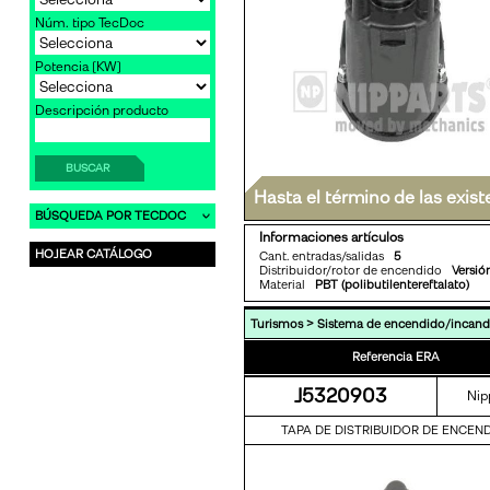
Núm. tipo TecDoc
Potencia [KW]
Descripción producto
BUSCAR
Hasta el término de las exist
BÚSQUEDA POR TECDOC
Informaciones artículos
HOJEAR CATÁLOGO
Cant. entradas/salidas
5
Distribuidor/rotor de encendido
Versió
Material
PBT (polibutilentereftalato)
>
Turismos
Sistema de encendido/incand
Referencia ERA
J5320903
Nip
TAPA DE DISTRIBUIDOR DE ENCEN