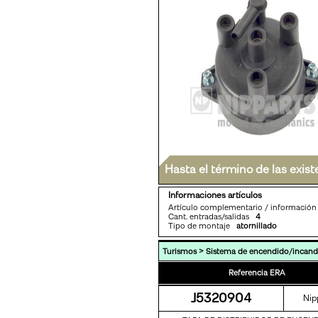
Hasta el término de las exist
Informaciones artículos
Artículo complementario / informaci
Cant. entradas/salidas
4
Tipo de montaje
atornillado
>
Turismos
Sistema de encendido/incand
Referencia ERA
J5320904
Nip