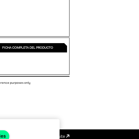
FICHA COMPLETA DEL PRODUCTO
ference purposes only
ies
Emotive website