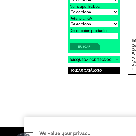
Núm. tipo TecDoc
Potencia [KW]
Descripción producto
In
C
BUSCAR
Co
F
Fo
BÚSQUEDA POR TECDOC
Nú
Pr
Ti
HOJEAR CATÁLOGO
We value your privacy
Copyright © 2011-2026 ERA S.r.l. • Todo