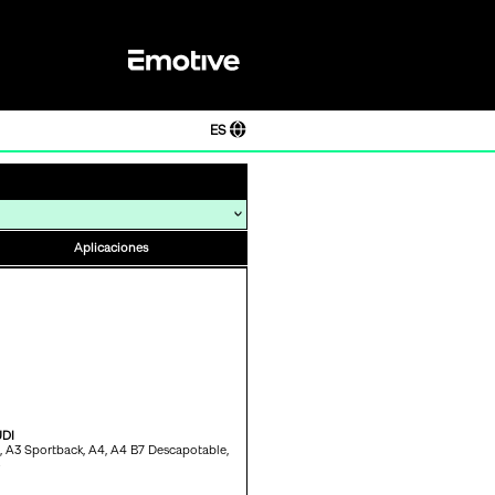
ES
Aplicaciones
DI
,
A3 Sportback,
A4,
A4 B7 Descapotable,