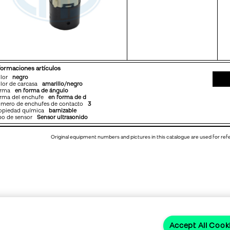
formaciones artículos
olor
negro
lor de carcasa
amarillo/negro
orma
en forma de ángulo
rma del enchufe
en forma de d
mero de enchufes de contacto
3
opiedad química
barnizable
po de sensor
Sensor ultrasonido
Original equipment numbers and pictures in this catalogue are used for re
Accept All Cook
s los derechos reservados