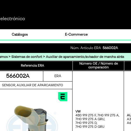
electrónico
Catálogos
E-Commerce
Núm. Artículo ERA
566002A
>
>
ismos
Sistemas de confort
Auxiliar de aparcamiento/avisador de marcha atrás
Número OE / Número de
Referencia ERA
comparación
566002A
ERA
SENSOR, AUXILIAR DE APARCAMIENTO
VW
4B0 919 275 F,
7H0 919 275 A,
AU
7H0 919 275 A GRU,
A3
7H0 919 275 D,
A6
7H0 919 275 D GRU