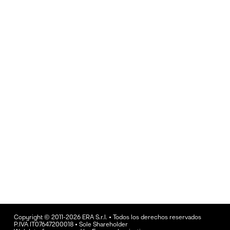
Copyright © 2011-2026 ERA S.r.l. • Todos los derechos reservados
P.IVA IT07647200018 • Sole Shareholder