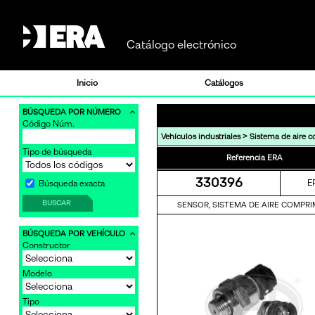
Catálogo electrónico
Inicio
Catálogos
BÚSQUEDA POR NÚMERO
Código Núm.
>
Vehículos industriales
Sistema de aire 
Tipo de búsqueda
Referencia ERA
330396
E
Búsqueda exacta
BUSCAR
SENSOR, SISTEMA DE AIRE COMPRI
BÚSQUEDA POR VEHÍCULO
Constructor
Modelo
Tipo