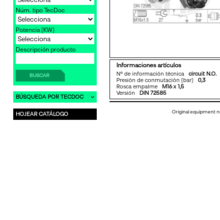
Núm. tipo TecDoc
Potencia [KW]
Descripción producto
Informaciones artículos
Nº de información técnica
circuit N.O.
BUSCAR
Presión de conmutación [bar]
0,3
Rosca empalme
M16 x 1,5
Versión
DIN 72585
BÚSQUEDA POR TECDOC
Original equipment n
HOJEAR CATÁLOGO