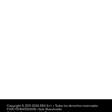
Copyright © 2011-2026 ERA S.r.l. • Todos los derechos reservados
P.IVA IT07647200018 • Sole Shareholder