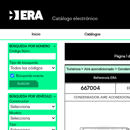
Catálogo electrónico
Inicio
Catálogos
BÚSQUEDA POR NÚMERO
Código Núm.
Página 1 d
Tipo de búsqueda
>
>
Turismos
Aire acondicionado
Conden
Búsqueda exacta
Referencia ERA
BUSCAR
667004
E
BÚSQUEDA POR VEHÍCULO
CONDENSADOR, AIRE ACONDICIO
Constructor
Modelo
Tipo