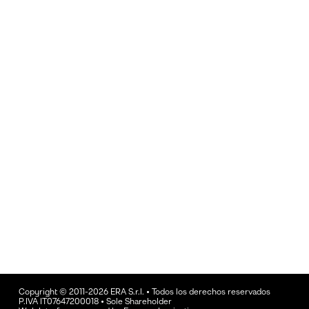
Copyright © 2011-2026 ERA S.r.l. • Todos los derechos reservados
P.IVA IT07647200018 • Sole Shareholder