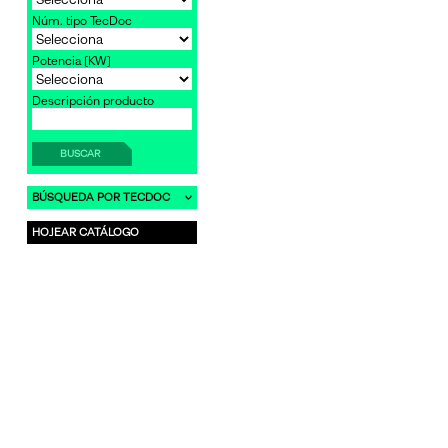
Núm. tipo TecDoc
Potencia [KW]
Descripción producto
BUSCAR
BÚSQUEDA POR TECDOC
HOJEAR CATÁLOGO