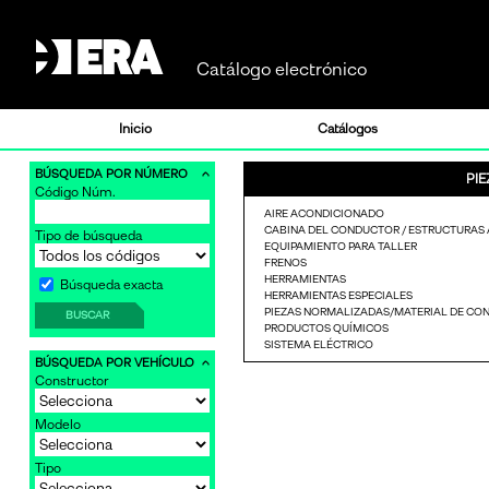
Catálogo electrónico
Inicio
Catálogos
BÚSQUEDA POR NÚMERO
PIE
Código Núm.
-
AIRE ACONDICIONADO
CABINA DEL CONDUCTOR / ESTRUCTURAS
Tipo de búsqueda
EQUIPAMIENTO PARA TALLER
FRENOS
HERRAMIENTAS
Búsqueda exacta
HERRAMIENTAS ESPECIALES
PIEZAS NORMALIZADAS/MATERIAL DE C
BUSCAR
PRODUCTOS QUÍMICOS
SISTEMA ELÉCTRICO
-
BÚSQUEDA POR VEHÍCULO
Constructor
Modelo
Tipo