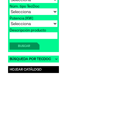
Núm. tipo TecDoc
Potencia [KW]
Descripción producto
BUSCAR
BÚSQUEDA POR TECDOC
HOJEAR CATÁLOGO