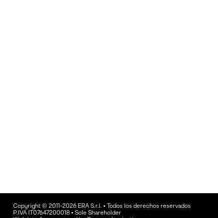
Copyright © 2011-2026 ERA S.r.l. • Todos los derechos reservados
P.IVA IT07647200018 • Sole Shareholder