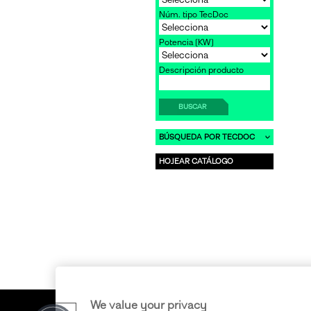
Núm. tipo TecDoc
Potencia [KW]
Descripción producto
BUSCAR
BÚSQUEDA POR TECDOC
HOJEAR CATÁLOGO
We value your privacy
Copyright © 2011-2026 ERA S.r.l. • Todo