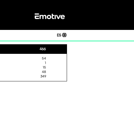
ES
466
54
1
15
48
349