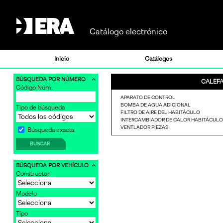
Catálogo electrónico
Inicio
Catálogos
BÚSQUEDA POR NÚMERO
CALEFA
Código Núm.
-
APARATO DE CONTROL
BOMBA DE AGUA ADICIONAL
Tipo de búsqueda
FILTRO DE AIRE DEL HABITÁCULO
INTERCAMBIADOR DE CALOR HABITÁCULO
VENTLADOR PIEZAS
Búsqueda exacta
-
BUSCAR
BÚSQUEDA POR VEHÍCULO
Constructor
Modelo
Tipo