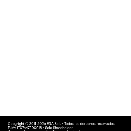
Copyright © 2011-2026 ERA S.r.l. • Todos los derechos reservados
P.IVA IT07647200018 • Sole Shareholder