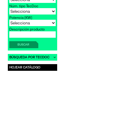
Núm. tipo TecDoc
Potencia [KW]
Descripción producto
BUSCAR
BÚSQUEDA POR TECDOC
HOJEAR CATÁLOGO