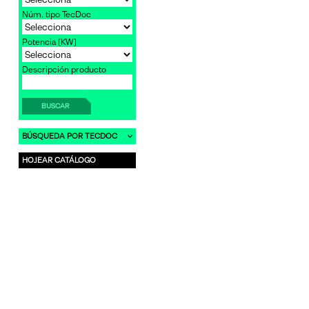
Núm. tipo TecDoc
Potencia [KW]
Descripción producto
BUSCAR
BÚSQUEDA POR TECDOC
HOJEAR CATÁLOGO