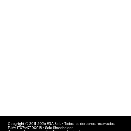
Copyright © 2011-2026 ERA S.r.l. • Todos los derechos reservados
P.IVA IT07647200018 • Sole Shareholder