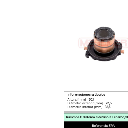
Informaciones artículos
Altura [mm]
30,1
Diámetro exterior [mm]
23,5
Diámetro interior [mm]
12,5
>
>
Turismos
Sistema eléctrico
Dínamo/al
Referencia ERA