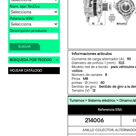
Núm. tipo TecDoc
Potencia [KW]
Descripción producto
BUSCAR
Informaciones artículos
Corriente de carga alternador [A]
90
BÚSQUEDA POR TECDOC
Diámetro de orificio 1 [mm]
10,5
Modelo red de a bordo
para vehículos 
HOJEAR CATÁLOGO
voltios
Número de canales
8
Pinza
M8
poleas - Ø [mm]
60
Sentido de giro
Sentido de giro a la de
Tensión [V]
12
>
>
Turismos
Sistema eléctrico
Dínamo/al
Referencia ERA
214006
E
ANILLO COLECTOR, ALTERNADO