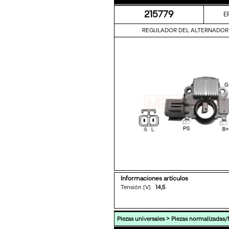
215779
E
REGULADOR DEL ALTERNADOR
Informaciones artículos
Tensión [V]
14,5
>
Piezas universales
Piezas normalizadas