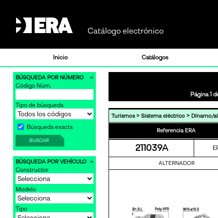
Catálogo electrónico
Inicio
Catálogos
BÚSQUEDA POR NÚMERO
Código Núm.
Página 1 d
Tipo de búsqueda
>
>
Turismos
Sistema eléctrico
Dínamo/al
Búsqueda exacta
Referencia ERA
BUSCAR
211039A
E
BÚSQUEDA POR VEHÍCULO
ALTERNADOR
Constructor
Modelo
Tipo