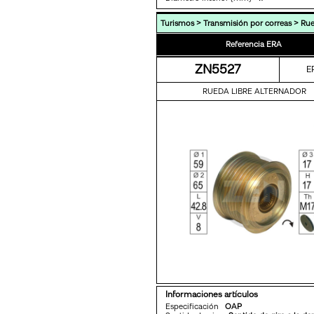
>
>
Turismos
Transmisión por correas
Rue
Referencia ERA
ZN5527
E
RUEDA LIBRE ALTERNADOR
Informaciones artículos
Especificación
OAP