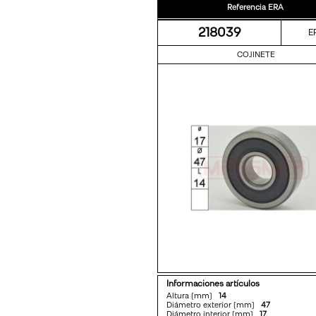
Referencia ERA
218039
E
COJINETE
Informaciones artículos
Altura [mm]
14
Diámetro exterior [mm]
47
Diámetro interior [mm]
17