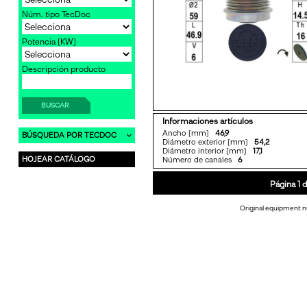
Núm. tipo TecDoc
Potencia [KW]
Descripción producto
BUSCAR
Informaciones artículos
Ancho [mm]
46,9
BÚSQUEDA POR TECDOC
Diámetro exterior [mm]
54,2
Diámetro interior [mm]
17,1
HOJEAR CATÁLOGO
Número de canales
6
Página 1 d
Original equipment n