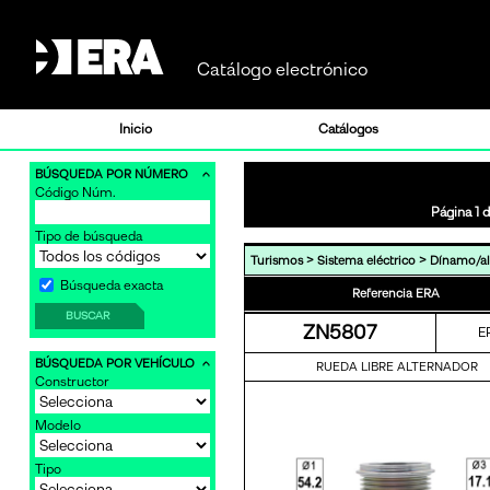
Catálogo electrónico
Inicio
Catálogos
BÚSQUEDA POR NÚMERO
Código Núm.
Página 1 d
Tipo de búsqueda
>
>
Turismos
Sistema eléctrico
Dínamo/al
Búsqueda exacta
Referencia ERA
BUSCAR
ZN5807
E
BÚSQUEDA POR VEHÍCULO
RUEDA LIBRE ALTERNADOR
Constructor
Modelo
Tipo