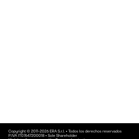
Copyright © 2011-2026 ERA S.r.l. • Todos los derechos reservados
P.IVA IT07647200018 • Sole Shareholder